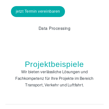
jetzt Termin vereinbaren
Infotainment
Data Processing
Testmanagement
DO-254
Artificial Intelligence
Qualitätssicherung
Security
Simulationsmodelle
Softwareentwicklung
MISRA
ECU
MMI/HMI
DO-178B
Codeanalyse
Powertrain
Echtzeit
TS 16949
Big Data
Requirements Engineering
SIL
Configuration Management
ISO 26262
Projektbeispiele
Wir bieten verlässliche Lösungen und
Fachkompetenz für Ihre Projekte im Bereich
Transport, Verkehr und Luftfahrt.