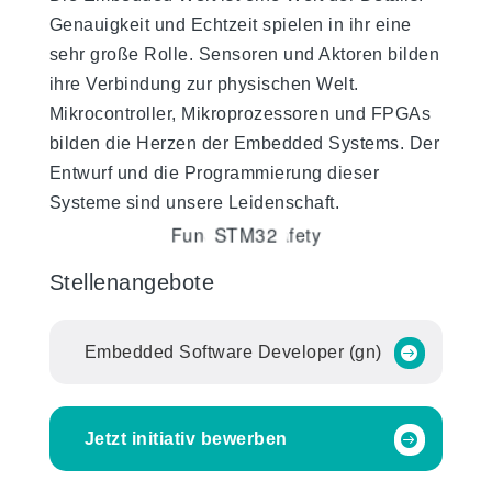
Genauigkeit und Echtzeit spielen in ihr eine
sehr große Rolle. Sensoren und Aktoren bilden
ihre Verbindung zur physischen Welt.
Mikrocontroller, Mikroprozessoren und FPGAs
bilden die Herzen der Embedded Systems. Der
Entwurf und die Programmierung dieser
Systeme sind unsere Leidenschaft.
STM32
Functional Safety
Real-Time
Automated Testing
Embedded DevOps
Connectivity
Software Quality
Code Review
Design Patterns
Mikrocontroller
Coding Guidelines
Security
Operating System
FPGA
Software Architecture
Stellenangebote
Embedded Software Developer (gn)
Jetzt initiativ bewerben