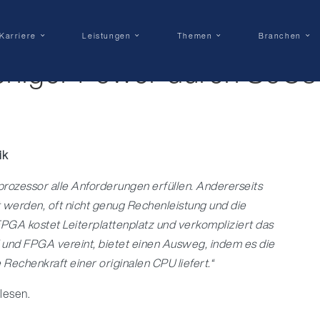
Karriere
Leistungen
Themen
Branchen
eniger Power durch SoCs
ik
rozessor alle Anforderungen erfüllen. Andererseits
t werden, oft nicht genug Rechenleistung und die
PGA kostet Leiterplattenplatz und verkompliziert das
 und FPGA vereint, bietet einen Ausweg, indem es die
 Rechenkraft einer originalen CPU liefert.“
lesen.