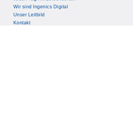
Wir sind Ingenics Digital
Unser Leitbild
Kontakt
Download
Impressum
Datenschutz
Kontakt
Compliance
© 2026 Ingenics Digital GmbH. Alle Rechte
vorbehalten.