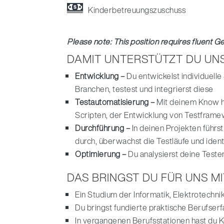
Kinderbetreuungszuschuss
Please note: This position requires fluent Ger
DAMIT UNTERSTÜTZT DU UN
Entwicklung –
Du entwickelst individuelle
Branchen, testest und integrierst diese
Testautomatisierung –
Mit deinem Know h
Scripten, der Entwicklung von Testframew
Durchführung –
In deinen Projekten führ
durch, überwachst die Testläufe und ident
Optimierung –
Du analysierst deine Teste
DAS BRINGST DU FÜR UNS MI
Ein Studium der Informatik, Elektrotechn
Du bringst fundierte praktische Berufser
In vergangenen Berufsstationen hast du 