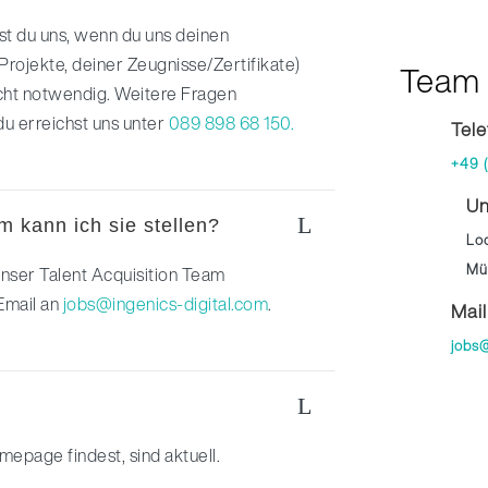
st du uns, wenn du uns deinen
Projekte, deiner Zeugnisse/Zertifikate)
Team 
icht notwendig. Weitere Fragen
du erreichst uns unter
089 898 68 150.
Tel
+49 
Un
L
m kann ich sie stellen?
Lo
Mü
unser Talent Acquisition Team
Email an
jobs@ingenics-digital.com
.
Mail
jobs@
L
mepage findest, sind aktuell.