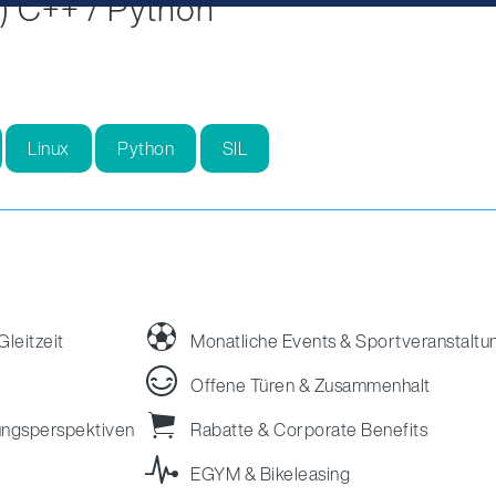
) C++ / Python
Linux
Python
SIL
Gleitzeit
Monatliche Events & Sportveranstaltu
Offene Türen & Zusammenhalt
lungsperspektiven
Rabatte & Corporate Benefits
EGYM & Bikeleasing