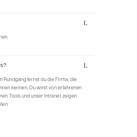
L
nnen.
L
us?
m Rundgang lernst du die Firma, die
nnen kennen. Du wirst von erfahrenen
ernen Tools und unser Intranet zeigen
ilen.