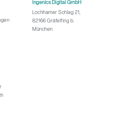
Ingenics Digital GmbH
Lochhamer Schlag 21,
ngen
82166 Gräfelfing b.
München
r
ch