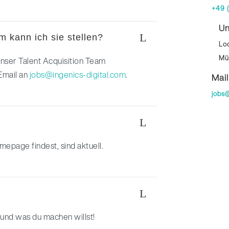
+49 
Un
L
m kann ich sie stellen?
Lo
Mü
unser Talent Acquisition Team
Email an
jobs@ingenics-digital.com
.
Mail
jobs@
L
mepage findest, sind aktuell.
L
 und was du machen willst!