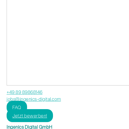
+49 89 89868146
jobs@ingenics-digital.com
FAQ
Jetzt bewerben!
Ingenics Digital GmbH