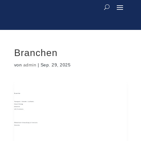
Branchen
von
admin
|
Sep. 29, 2025
Branchen
Transport / Verkehr / Luftfahrt
Smart Energy
Industrie
Life Sciences
Öffentliche Verwaltung & Services
Security