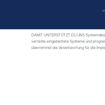
U
SoC- / FPGA-Entwickler 
von
Nadine Lang
|
Apr. 30, 2026
DAMIT UNTERSTÜTZT DU UNS Systemdesign 
verteilte eingebettete Systeme und progra
übernimmst die Verantwortung für die Imple