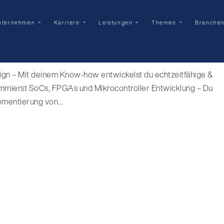
nternehmen
Karriere
Leistungen
Themen
Branche
(gn) Embedded Systems
– Mit deinem Know-how entwickelst du echtzeitfähige &
mmierst SoCs, FPGAs und Mikrocontroller Entwicklung – Du
mentierung von...