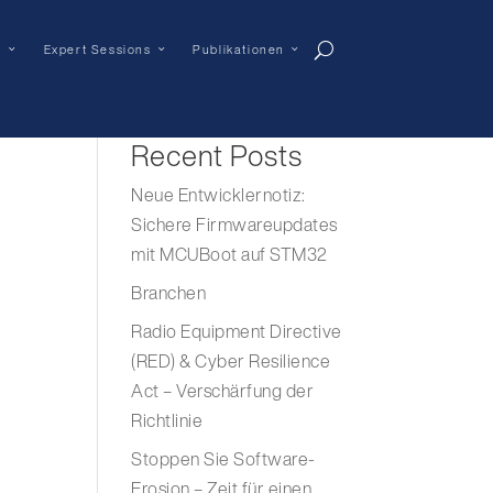
n
Expert Sessions
Publikationen
Suchen
Recent Posts
Neue Entwicklernotiz:
Sichere Firmwareupdates
mit MCUBoot auf STM32
Branchen
Radio Equipment Directive
(RED) & Cyber Resilience
Act – Verschärfung der
Richtlinie
Stoppen Sie Software-
Erosion – Zeit für einen