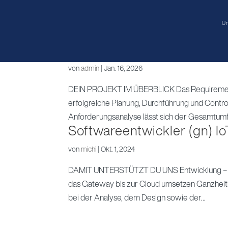
U
Bachelor- / Masterarbeit: 
und Pflege von Projektan
von
admin
|
Jan. 16, 2026
DEIN PROJEKT IM ÜBERBLICK Das Requirements 
erfolgreiche Planung, Durchführung und Control
Anforderungsanalyse lässt sich der Gesamtumfa
Softwareentwickler (gn) Io
von
michi
|
Okt. 1, 2024
DAMIT UNTERSTÜTZT DU UNS Entwicklung – Mit 
das Gateway bis zur Cloud umsetzen Ganzheitl
bei der Analyse, dem Design sowie der...