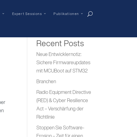
n
Expert Sessions
Publikationen
Suchen
Recent Posts
Neue Entwicklernotiz:
Sichere Firmwareupdates
mit MCUBoot auf STM32
Branchen
Radio Equipment Directive
(RED) & Cyber Resilience
ber
Act – Verschärfung der
en
Richtlinie
Stoppen Sie Software-
Erosion – Zeit für einen