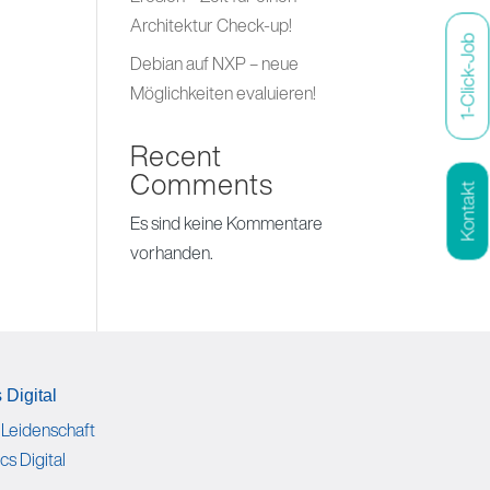
Architektur Check-up!
1-Click-Job
Debian auf NXP – neue
Möglichkeiten evaluieren!
Recent
Comments
Kontakt
Es sind keine Kommentare
vorhanden.
 Digital
 Leidenschaft
cs Digital