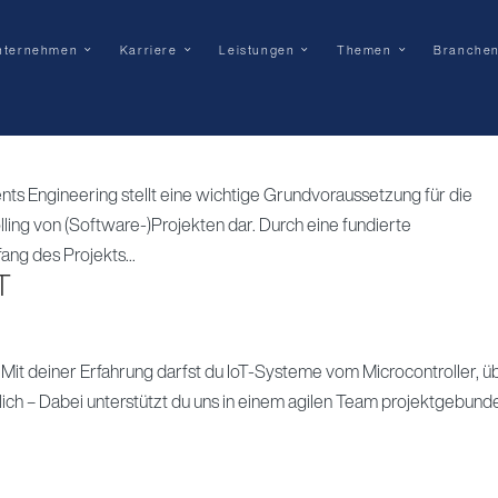
nternehmen
Karriere
Leistungen
Themen
Branche
Erstellung eines Moduls zur Erfassung
forderungen
Engineering stellt eine wichtige Grundvoraussetzung für die
ling von (Software-)Projekten dar. Durch eine fundierte
ng des Projekts...
T
deiner Erfahrung darfst du IoT-Systeme vom Microcontroller, ü
ich – Dabei unterstützt du uns in einem agilen Team projektgebund