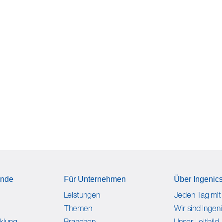
ende
Für Unternehmen
Über Ingenics
Leistungen
Jeden Tag mit
Themen
Wir sind Ingeni
klung
Branchen
Unser Leitbild