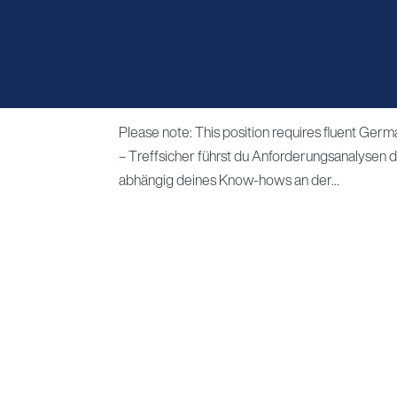
(Senior) Softwareentwickl
von
admin
|
Jan. 16, 2026
Please note: This position requires fluent Ge
– Treffsicher führst du Anforderungsanalysen d
abhängig deines Know-hows an der...