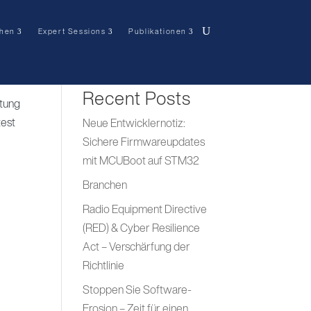
hen
Expert Sessions
Publikationen
Suchen
Recent Posts
itung
test
Neue Entwicklernotiz:
Sichere Firmwareupdates
mit MCUBoot auf STM32
Branchen
Radio Equipment Directive
(RED) & Cyber Resilience
Act – Verschärfung der
Richtlinie
Stoppen Sie Software-
Erosion – Zeit für einen