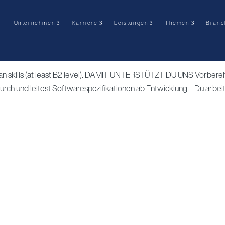
Unternehmen
Karriere
Leistungen
Themen
Branc
er (gn) C++ Applikationen
rman skills (at least B2 level). DAMIT UNTERSTÜTZT DU UNS Vorbere
urch und leitest Softwarespezifikationen ab Entwicklung – Du arbei