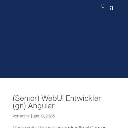
(Senior) WebUI Entwickler
(gn) Angular
von
admin
|
Jan. 16, 2026
Please note: This position requires fluent German